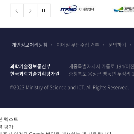
배너존
정지
개인정보처리방침
이메일 무단수집 거부
문의하기
과학기술정보통신부
세종특별자치시 가름로 194(어진동)
한국과학기술기획평가원
충청북도 음성군 맹동면 두성리 1
©2023 Ministry of Science and ICT. All Rights Reserved.
본 텍스트
역 평가