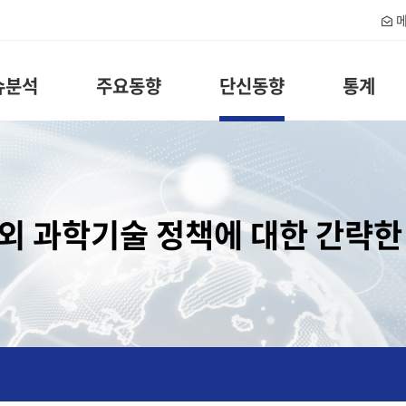
메
슈분석
주요동향
단신동향
통계
외 과학기술 정책에 대한 간략한