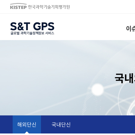
S&T GPS
이
국내
단신동향
해외단신
국내단신