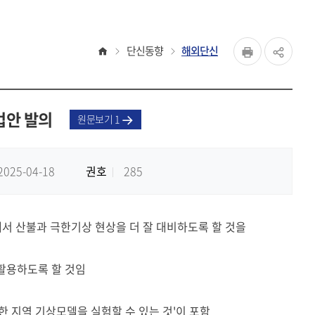
페이지
홈
단신동향
해외단신
공유하
Print
share
법안 발의
원문보기 1
2025-04-18
권호
285
량을 활용해서 산불과 극한기상 현상을 더 잘 대비하도록 할 것을
·활용하도록 할 것임
한 지역 기상모델을 실험할 수 있는 것'이 포함