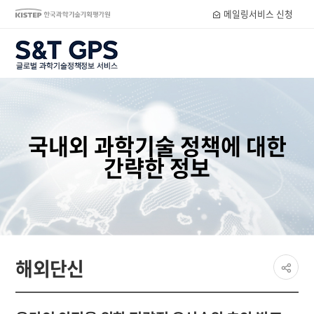
메일링서비스 신청
S&T GPS
국내외 과학기술 정책에 대한
간략한 정보
페이
해외단신
공유
share