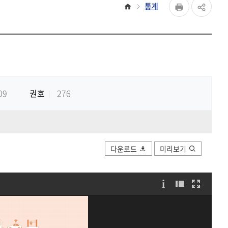
페이지
홈
통계
공유하
Print
share
09
권호
276
다운로드
미리보기