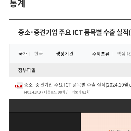
통계
중소･중견기업 주요 ICT 품목별 수출 실적(2
국가
한국
생성기관
주제분류
핵심R
첨부파일
중소·중견기업 주요 ICT 품목별 수출 실적(2024.10월).
(401.41KB / 다운로드 98회 / 미리보기 82회)