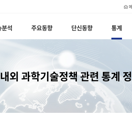
메
슈분석
주요동향
단신동향
통계
내외 과학기술정책 관련 통계 