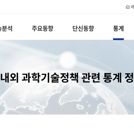
메
슈분석
주요동향
단신동향
통계
내외 과학기술정책 관련 통계 