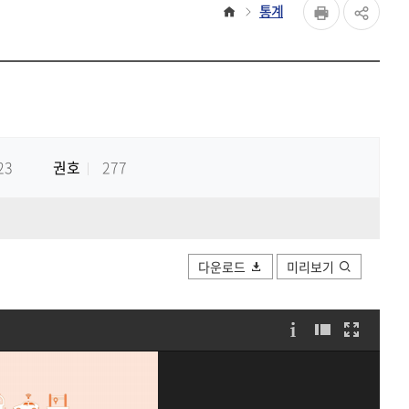
페이지
홈
통계
공유하
Print
share
23
권호
277
다운로드
미리보기