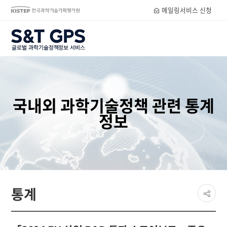
메일링서비스 신청
S&T GPS
국내외 과학기술정책 관련 통계
정보
페이
통계
공유
share