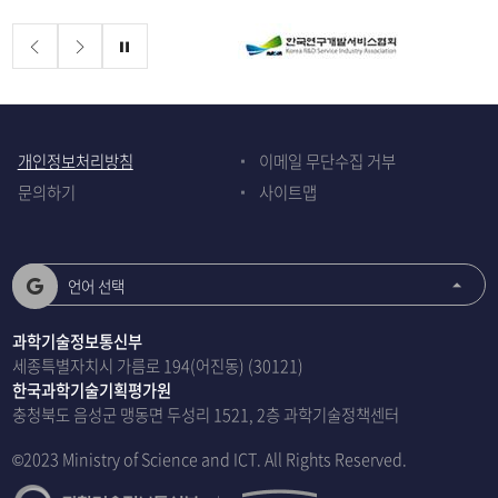
배너존
정지
개인정보처리방침
이메일 무단수집 거부
문의하기
사이트맵
언어 선택
과학기술정보통신부
세종특별자치시 가름로 194(어진동) (30121)
한국과학기술기획평가원
충청북도 음성군 맹동면 두성리 1521, 2층 과학기술정책센터
©2023 Ministry of Science and ICT. All Rights Reserved.