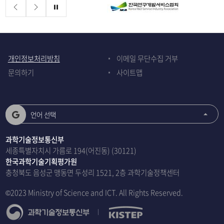
배너존
정지
개인정보처리방침
이메일 무단수집 거부
문의하기
사이트맵
언어 선택
과학기술정보통신부
세종특별자치시 가름로 194(어진동) (30121)
한국과학기술기획평가원
충청북도 음성군 맹동면 두성리 1521, 2층 과학기술정책센터
©2023 Ministry of Science and ICT. All Rights Reserved.