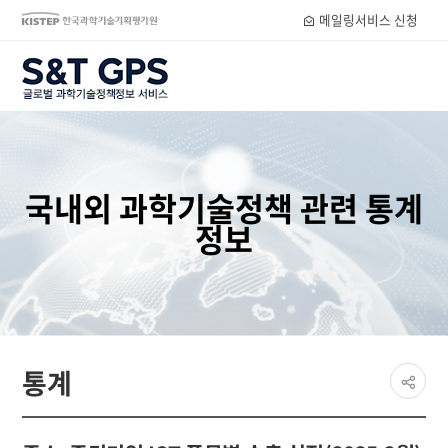
메일링서비스 신청
S&T GPS
국내외 과학기술정책 관련 통계
정보
페이
통계
공유
share