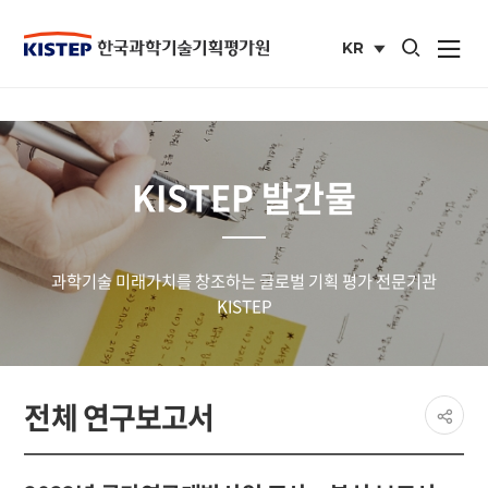
통합검색 열기
KR
사이트맵 열
국문
사이트
KISTEP 발간물
과학기술 미래가치를 창조하는 글로벌 기획 평가 전문기관
KISTEP
페이
전체 연구보고서
공유
share