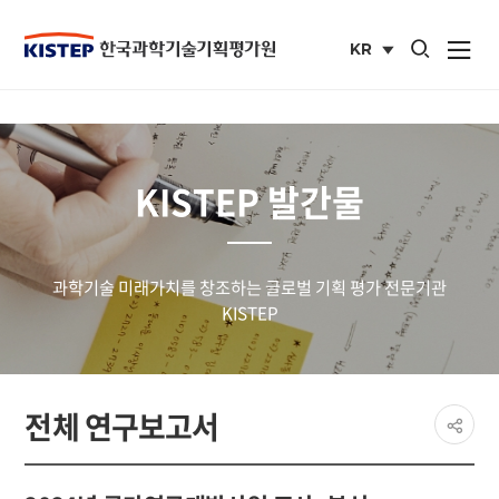
통합검색 열기
KR
사이트맵 열
국문
사이트
KISTEP 발간물
과학기술 미래가치를 창조하는 글로벌 기획 평가 전문기관
KISTEP
페이
전체 연구보고서
공유
share