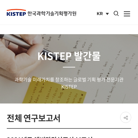
통합검색 열기
KR
사이트맵 열
국문
사이트
KISTEP 발간물
과학기술 미래가치를 창조하는 글로벌 기획 평가 전문기관
KISTEP
페이
전체 연구보고서
공유
share