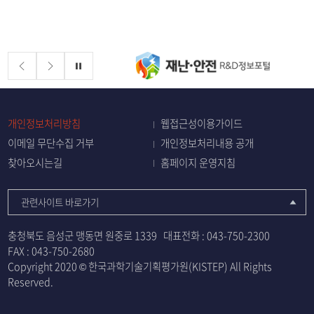
배너존
정지
개인정보처리방침
웹접근성이용가이드
이메일 무단수집 거부
개인정보처리내용 공개
찾아오시는길
홈페이지 운영지침
관련사이트 바로가기
충청북도 음성군 맹동면 원중로 1339
대표전화 :
043-750-2300
FAX : 043-750-2680
Copyright 2020 © 한국과학기술기획평가원(KISTEP) All Rights
Reserved.