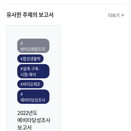
유사한 주제의 보고서
더보기
#
바이오파운드리
#합성생물학
#설계-구축-
시험-해석
#바이오제조
#
예비타당성조사
2022년도
예비타당성조사
보고서