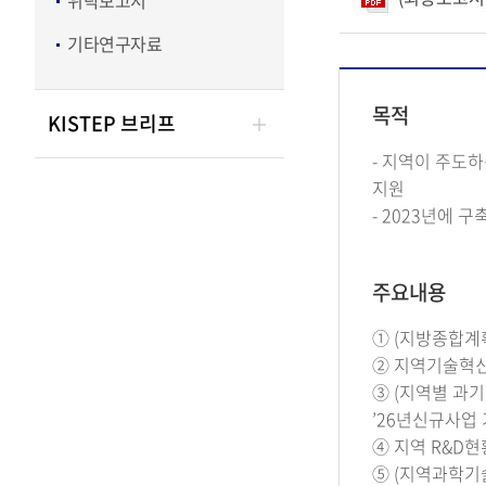
위탁보고서
기타연구자료
목적
KISTEP 브리프
- 지역이 주도
지원
- 2023년에 
주요내용
① (지방종합계획
② 지역기술혁신
③ (지역별 과기
’26년신규사업
④ 지역 R&D현
⑤ (지역과학기