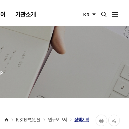
통합검색 열기
참여
기관소개
KR
사이
열기
국문
사이트
P
페이지
홈
KISTEP 발간물
연구보고서
정책기획