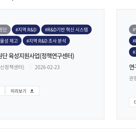
원단
#지역 R&D
#R&D기반 혁신 시스템
효율성 제고
#지역 R&D 조사 분석
#
#
단 육성지원사업(정책연구센터)
연
신정책센터)
2026-02-23
권
미리보기