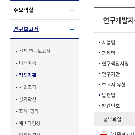
주요역할
연구개발지
연구보고서
사업명
전체 연구보고서
과제명
미래예측
연구책임자명
연구기간
정책기획
보고서 유형
사업조정
발행일
성과확산
발간번호
조사·평가
첨부파일
예비타당성
(최종보고서)