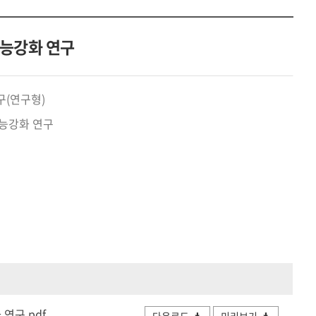
공유하
Print
share
기능강화 연구
구(연구형)
기능강화 연구
연구.pdf
다운로드
미리보기