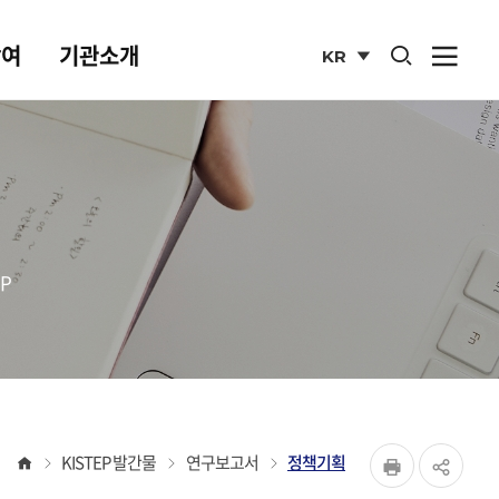
통합검색 열기
참여
기관소개
KR
사이
열기
국문
사이트
P
페이지
홈
KISTEP 발간물
연구보고서
정책기획