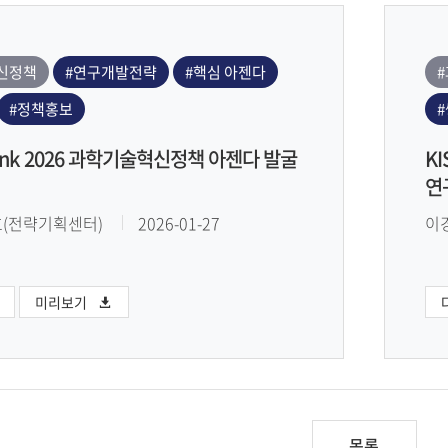
신정책
#연구개발전략
#핵심 아젠다
#정책홍보
Think 2026 과학기술혁신정책 아젠다 발굴
K
연
호(전략기획센터)
2026-01-27
이
미리보기
목록