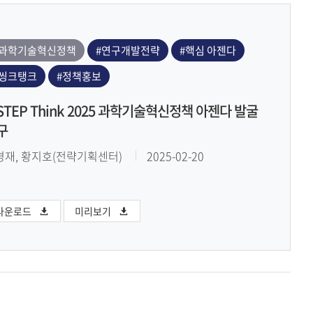
#과학기술혁신정책
#연구개발전략
#핵심 아젠다
#씽크탱크
#정책홍보
ISTEP Think 2025 과학기술혁신정책 아젠다 발굴
구
경재, 황지호(전략기획센터)
2025-02-20
다운로드
미리보기