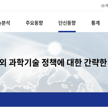
메
슈분석
주요동향
단신동향
통계
외 과학기술 정책에 대한 간략한