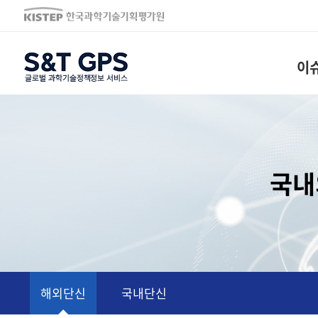
S&T GPS
이
국내
단신동향
해외단신
국내단신