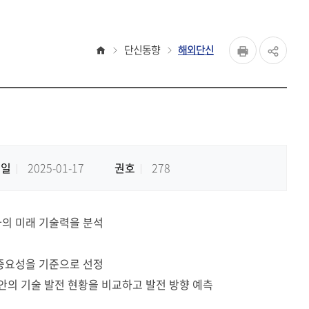
페이지
홈
단신동향
해외단신
공유하
Print
share
록일
2025-01-17
권호
278
가의 미래 기술력을 분석
중요성을 기준으로 선정
안의 기술 발전 현황을 비교하고 발전 방향 예측