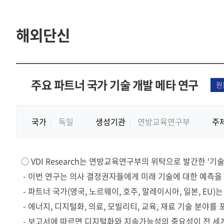
해외단신
주요 파트너 국가 기술 개발 메타 연구
원
국가
독일
생성기관
연방교육연구부
주
○
VDI Research
는 연방교육연구부의 위탁으로 발간한
‘
기술
-
이번 연구는 의사 결정권자들에게 미래 기술에 대한 예측을
-
파트너 국가
(
영국
,
노르웨이
,
호주
,
말레이시아
,
일본
, EU)
-
에너지
,
디지털화
,
의료
,
모빌리티
,
교육
,
재료 기술 분야를
-
보고서에 따르면 디지털화와 지속가능성의 중요성이 전 세계