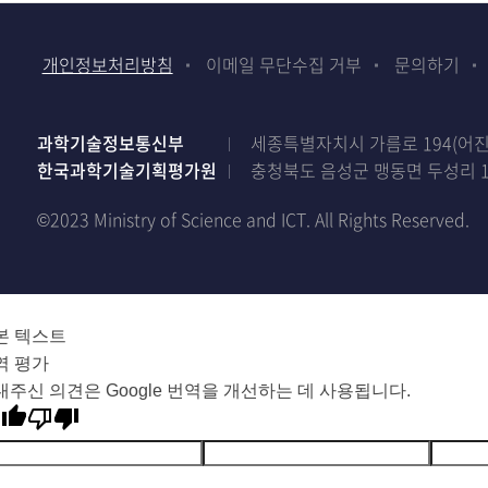
개인정보처리방침
이메일 무단수집 거부
문의하기
과학기술정보통신부
세종특별자치시 가름로 194(어진동)
한국과학기술기획평가원
충청북도 음성군 맹동면 두성리 1
©2023 Ministry of Science and ICT. All Rights Reserved.
본 텍스트
역 평가
내주신 의견은 Google 번역을 개선하는 데 사용됩니다.