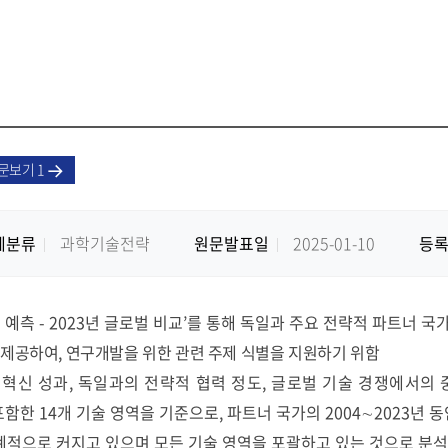
문보기 1
제분류
과학기술전략
원문발표일
2025-01-10
등
 예측
- 2023
년 글로벌 비교
’
를 통해 독일과 주요 전략적 파트너 국
제공하여
,
연구개발을 위한 관련 주제 식별을 지원하기 위함
는
혁신 성과
,
독일과의 전략적 협력 정도
,
글로벌 기술 경쟁에서의
 포함한
14
개 기술 영역을 기준으로
,
파트너 국가의
2004
∼
2023
년 동
적으로 커지고 있으며 모든 기술 영역을 포괄하고 있는 것으로 분석