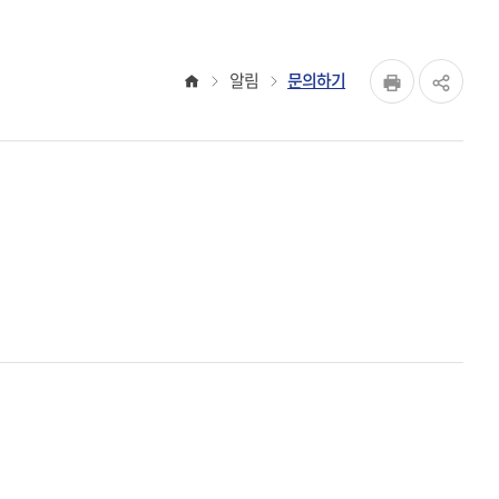
페이지
홈
알림
문의하기
공유하
Print
share