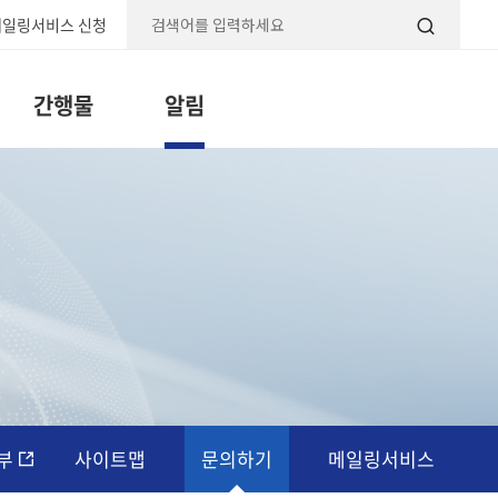
일링서비스 신청
검색
간행물
알림
부
사이트맵
문의하기
메일링서비스