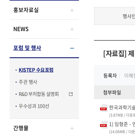
홍보자료실
행사
NEWS
포럼 및 행사
[자료집] 제
KISTEP 수요포럼
등록자
이혜
주관 행사
첨부파일
R&D 부처합동 설명회
우수성과 100선
한국과학기술기
(3.87MB / 다운
1) 임형준 -
간행물
(14.06MB / 다