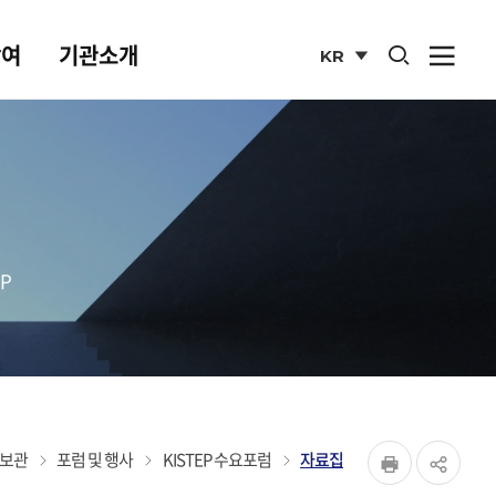
통합검색 열기
참여
기관소개
KR
사이
열기
국문
사이트
P
페이지
보관
포럼 및 행사
KISTEP 수요포럼
자료집