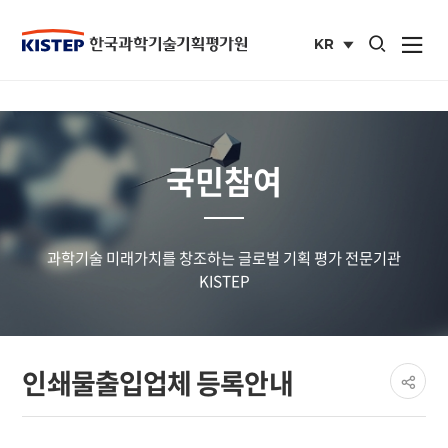
통합검색 열기
KR
사이트맵 열
국문
사이트
국민참여
과학기술 미래가치를 창조하는 글로벌 기획 평가 전문기관
KISTEP
페이
인쇄물출입업체 등록안내
공유
share