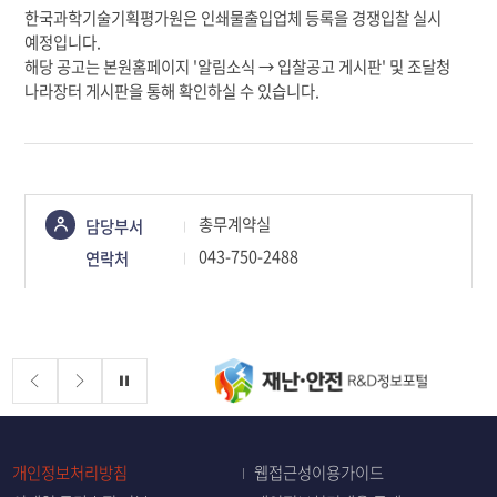
한국과학기술기획평가원은 인쇄물출입업체 등록을 경쟁입찰 실시
예정입니다.
해당 공고는 본원홈페이지 '알림소식 → 입찰공고 게시판' 및 조달청
나라장터 게시판을 통해 확인하실 수 있습니다.
콘텐츠
총무계약실
담당부서
정보책임자
043-750-2488
연락처
배너존
정지
개인정보처리방침
웹접근성이용가이드