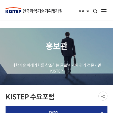
통합검색 열기
KR
사이트맵 열
국문
사이트
홍보관
과학기술 미래가치를 창조하는 글로벌 기획 평가 전문기관
KISTEP
페이
KISTEP 수요포럼
공유
share
자료집