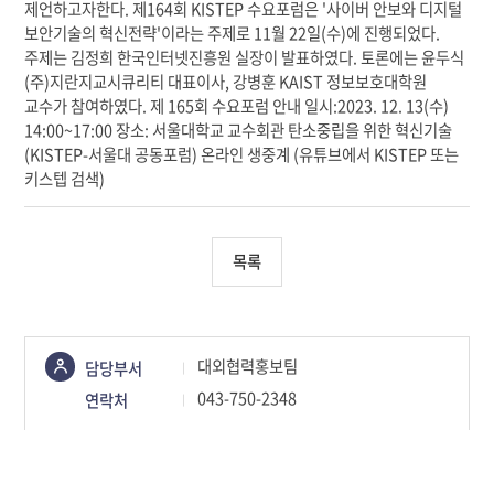
목록
콘텐츠
대외협력홍보팀
담당부서
정보책임자
043-750-2348
연락처