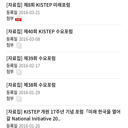
[자료집] 제8회 KISTEP 미래포럼
>
KISTEP
2016-03-21
수
요
포
[자료집] 제40회 KISTEP 수요포럼
럼
2016-03-08
>
자
료
[자료집] 제39회 수요포럼
집
2016-02-17
목
록
-
[자료집] 제38회 수요포럼
번
2016-01-29
호,
제
목,
[자료집] KISTEP 개원 17주년 기념 포럼「미래 한국을 열어
등
갈 National Initiative 20..
록
자,
2016-01-26