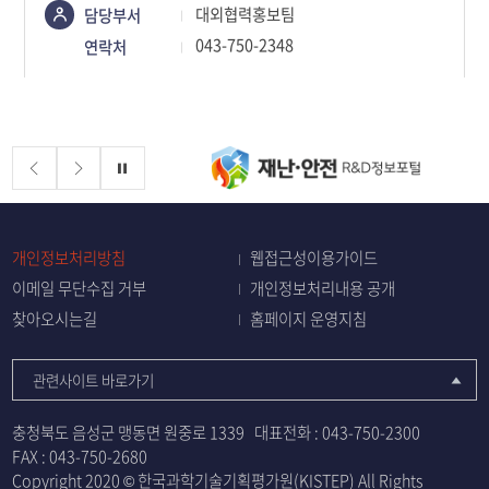
콘텐츠
대외협력홍보팀
담당부서
정보책임자
043-750-2348
연락처
배너존
정지
개인정보처리방침
웹접근성이용가이드
이메일 무단수집 거부
개인정보처리내용 공개
찾아오시는길
홈페이지 운영지침
관련사이트 바로가기
충청북도 음성군 맹동면 원중로 1339
대표전화 :
043-750-2300
FAX : 043-750-2680
Copyright 2020 © 한국과학기술기획평가원(KISTEP) All Rights