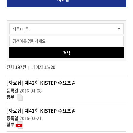
홍보관
>
포럼
및
행사
검색
>
KISTEP
전체
197건
페이지
15
/
20
수요포럼
>
홍
자료집
[자료집] 제42회 KISTEP 수요포럼
보
검색
2016-04-08
관
>
포
[자료집] 제41회 KISTEP 수요포럼
럼
2016-03-21
및
행
사