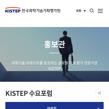
통합검색 열기
KR
사이트맵 열
국문
사이트
홍보관
과학기술 미래가치를 창조하는 글로벌 기획 평가 전문기관
KISTEP
페이
KISTEP 수요포럼
공유
share
자료집