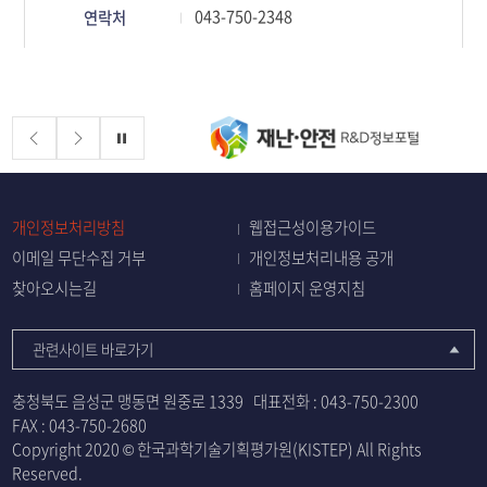
정보책임자
043-750-2348
연락처
배너존
정지
개인정보처리방침
웹접근성이용가이드
이메일 무단수집 거부
개인정보처리내용 공개
찾아오시는길
홈페이지 운영지침
관련사이트 바로가기
충청북도 음성군 맹동면 원중로 1339
대표전화 :
043-750-2300
FAX : 043-750-2680
Copyright 2020 © 한국과학기술기획평가원(KISTEP) All Rights
Reserved.