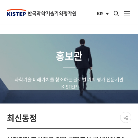
통합검색 열기
KR
사이트맵 열
국문
사이트
홍보관
과학기술 미래가치를 창조하는 글로벌 기획 평가 전문기관
KISTEP
페이
최신동정
공유
share