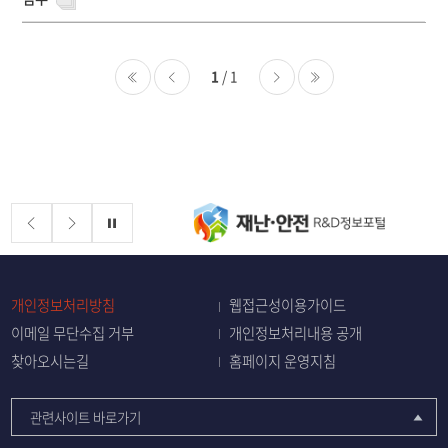
록
-
번
호,
1
/ 1
제
목,
처음
이전
다음
마지막
등
록
자,
등
배너존
정지
록
일,
첨
부,
개인정보처리방침
웹접근성이용가이드
조
회
이메일 무단수집 거부
개인정보처리내용 공개
수
찾아오시는길
홈페이지 운영지침
관련사이트 바로가기