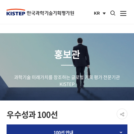
통합검색 열기
KR
사이트맵 열
국문
사이트
홍보관
과학기술 미래가치를 창조하는 글로벌 기획 평가 전문기관
KISTEP
페이
우수성과 100선
공유
share
100선 안내