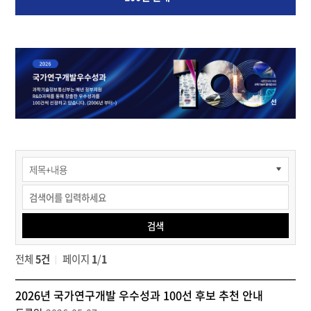
홍보관
>
포럼
및
행사
검색
>
우수성과
전체
5건
페이지
1
/
1
100선
>
홍
100선
2026년 국가연구개발 우수성과 100선 후보 추천 안내
보
안내