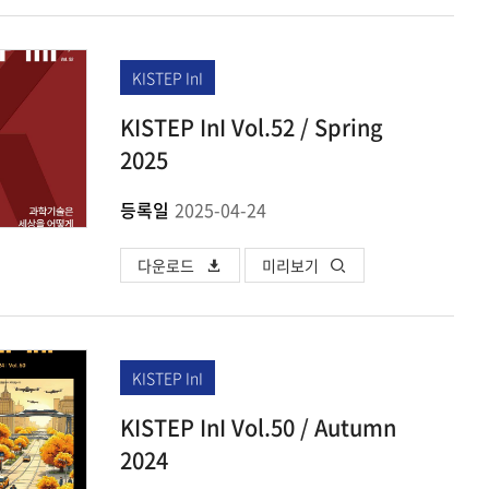
KISTEP InI
KISTEP InI Vol.52 / Spring
2025
등록일
2025-04-24
다운로드
미리보기
KISTEP InI
KISTEP InI Vol.50 / Autumn
2024