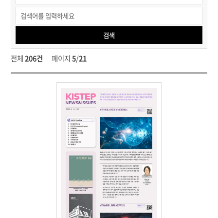
KISTEP
간행물
>
검색
뉴스레터
>
전체
206건
페이지
5
/
21
뉴스레터
보기
검색