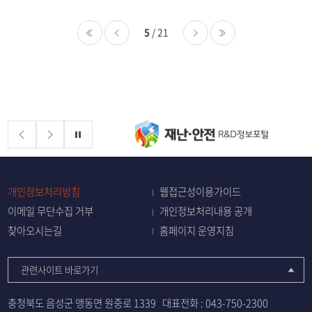
5
/ 21
처음
이전
다음
마지막
배너존
정지
개인정보처리방침
웹접근성이용가이드
이메일 무단수집 거부
개인정보처리내용 공개
찾아오시는길
홈페이지 운영지침
관련사이트 바로가기
충청북도 음성군 맹동면 원중로 1339
대표전화 :
043-750-2300