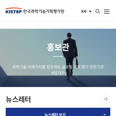
통합검색 열기
KR
사이트맵 열
국문
사이트
홍보관
과학기술 미래가치를 창조하는 글로벌 기획 평가 전문기관
KISTEP
페이
뉴스레터
공유
share
뉴스레터 보기