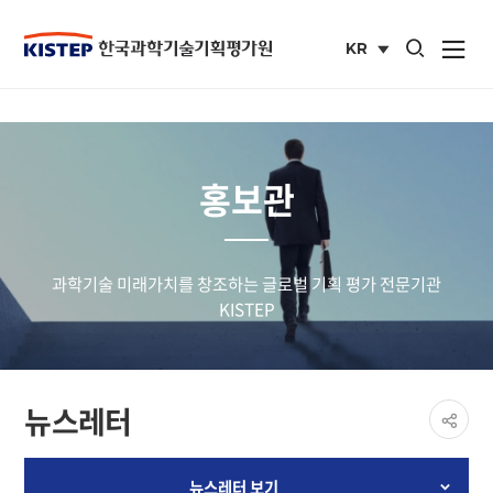
통합검색 열기
KR
사이트맵 열
국문
사이트
홍보관
과학기술 미래가치를 창조하는 글로벌 기획 평가 전문기관
KISTEP
페이
뉴스레터
공유
share
뉴스레터 보기