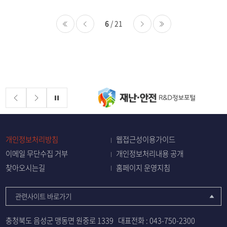
6
/ 21
처음
이전
다음
마지막
배너존
정지
개인정보처리방침
웹접근성이용가이드
이메일 무단수집 거부
개인정보처리내용 공개
찾아오시는길
홈페이지 운영지침
관련사이트 바로가기
충청북도 음성군 맹동면 원중로 1339
대표전화 :
043-750-2300