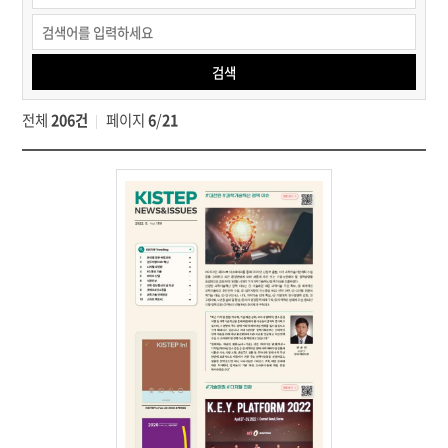
KISTEP
간행물
>
검색
뉴스레터
>
전체
206건
페이지
6
/
21
뉴스레터
보기
검색