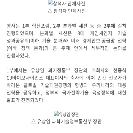
△ 참석자
단체사진
행사는
1
부 혁신포럼
, 2
부 분과별
세션 등 총
2
부에 걸쳐
진행되었으며
,
분과별 세션은
3
대 게임체인저 기술
성과공유회
(
이하 기술 분과
)
와 미래 경제안보.
공급망 전략
(
이하 정책 분과
)
의 큰 주제 안에서 세부적인 논의를
진행하였다
.
1
부에서는 유상임 과기정통부 장관의 개회사와 천종식
CJ
바이오사이언스 대표이사의 축사에 이어 민간 전문가가
바라본 글로벌 기술패권경쟁의 향방과 우리나라의 대응
전략을 공유하고
,
정부의 국가전략기술 육성정책에 대한
발표가 진행되었다
.
△
유상임 과학기술정보통신부 장관