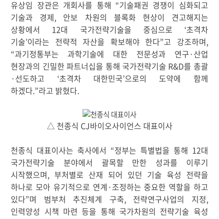
유상임 장관은 개회사를 통해
“
기술패권 경쟁이 심화되고
기술과 경제
,
안보 차원의 블록화 현상이 견고해지는
상황에서
12
대 국가전략기술을 중심으로
‘
초격차
기술
’
이라는 전략적 자산을 확보해야 한다
”
고 강조하며
,
“
과기정통부는 과학기술에 대한 전문성과 연구
·
산업
현장과의 긴밀한 파트너십을 통해 국가전략기술
R&D
를 총괄
·
선도하고
‘
초격차 대한민국
’
으로의 도약에 함께
하겠다
.”
라고 밝혔다
.
△
천종식
CJ
바이오사이언스 대표이사
천종식 대표이사는 축사에서
“
정부는 특별법을 통해
12
대
국가전략기술 분야에서 괄목할 만한 성과를 이루기
시작했으며
,
부처별로 산재 되어 있던 기술 육성 전략을
하나로 모아 유기적으로 연계
·
조정하는 중요한 역할을 하고
있다
”
며 범부처 추진체계 구축
,
전략연구사업의 지정
,
인력양성 시책 마련 등을 통해 국가차원의 전략기술 육성