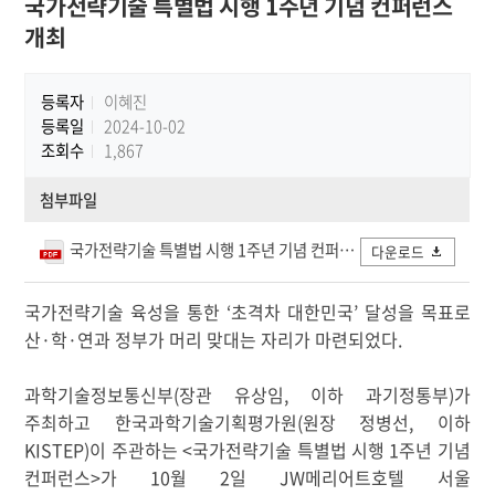
국가전략기술 특별법 시행 1주년 기념 컨퍼런스
개최
등록자
이혜진
등록일
2024-10-02
조회수
1,867
첨부파일
국가전략기술 특별법 시행 1주년 기념 컨퍼런스 자료집.pdf
다운로드
국가전략기술 육성을 통한
‘
초격차 대한민국
’
달성을 목표로
산
·
학
·
연과 정부가 머리 맞대는 자리가 마련되었다
.
과학기술정보통신부
(
장관 유상임
,
이하 과기정통부
)
가
주최하고 한국과학기술기획평가원
(
원장 정병선
,
이하
KISTEP)
이 주관하는
<
국가전략기술 특별법 시행
1
주년 기념
컨퍼런스
>
가
10
월
2
일
JW
메리어트호텔 서울