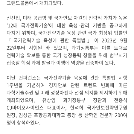
그랜드볼룸에서 개최되었다
.
신산업
,
미래 공급망 및 국가안보 차원의 전략적 가치가 높은
‘12
대 국가전략기술
’
에 대한 육성
·
관리 기반을 공고하게
다지기 위하여
,
국가전략기술 육성 관련 국가 최상위 법률인
「
국가전략기술 육성에 관한 특별법
」
이
2023
년
9
월
22
일부터 시행된 바 있으며
,
과기정통부는 이를 토대로
전략기술 확보를 통한 국가 성장동력 창출을 위해 범부처가
집중할 핵심 과제 발굴과 이행에 역량을 집중하여 왔다
.
이날 컨퍼런스는 국가전략기술 육성에 관한 특별법 시행
1
주년을 기념하여 경제안보 관련 트렌드 변화에 따른
과학기술주권 및 미래 성장아젠다 선점 의지를 제시하기 위해
개최되었으며
,
유상임 과기정통부 장관과 천종식
CJ
바이오사이언스 대표이사
,
한석희 국가안보전략연구원
원장
,
김성근 포항공과대학교 총장 등 산학연 전문가
200
여
명이 참석하였다
.