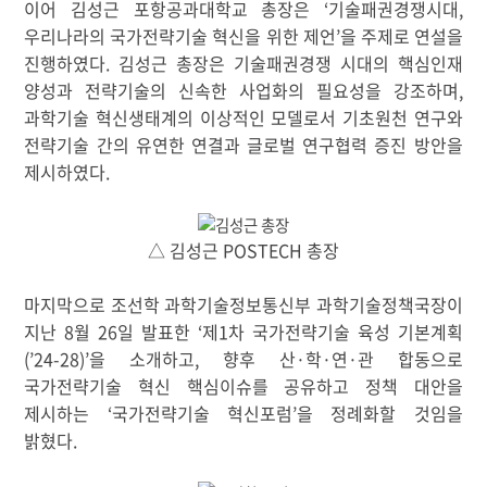
이어 김성근 포항공과대학교 총장은
‘
기술패권경쟁시대
,
우리나라의 국가전략기술 혁신을 위한 제언
’
을 주제로 연설을
진행하였다
.
김성근 총장은 기술패권경쟁 시대의 핵심인재
양성과 전략기술의 신속한 사업화의 필요성을 강조하며
,
과학기술 혁신생태계의 이상적인 모델로서 기초원천 연구와
전략기술 간의 유연한 연결과 글로벌 연구협력 증진 방안을
제시하였다
.
△
김성근 POSTECH 총장
마지막으로 조선학 과학기술정보통신부 과학기술정책국장이
지난
8
월
26
일 발표한
‘
제
1
차 국가전략기술 육성 기본계획
(’24-28)’
을 소개하고
,
향후 산
·
학
·
연
·
관 합동으로
국가전략기술 혁신 핵심이슈를 공유하고 정책 대안을
제시하는
‘
국가전략기술 혁신포럼
’
을 정례화할 것임을
밝혔다
.