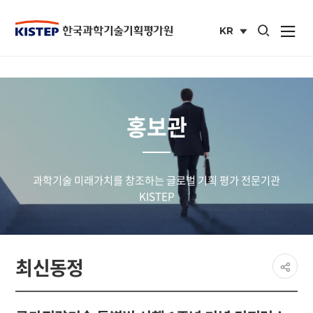
통합검색 열기
KR
사이트맵 열
국문
사이트
홍보관
과학기술 미래가치를 창조하는 글로벌 기획 평가 전문기관
KISTEP
페이
최신동정
공유
share