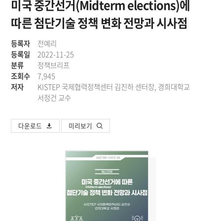
미국 중간선거(Midterm elections)에
따른 첨단기술 정책 변화 전망과 시사점
등록자
전예리
등록일
2022-11-25
분류
정책브리프
조회수
7,945
저자
KISTEP 국제협력정책센터 김진하 센터장, 경희대학교
서정건 교수
다운로드
미리보기