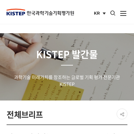
통합검색 열기
KR
사이트맵 열
국문
사이트
KISTEP 발간물
과학기술 미래가치를 창조하는 글로벌 기획 평가 전문기관
KISTEP
페이
전체브리프
공유
share