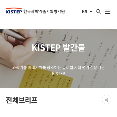
통합검색 열기
KR
사이트맵 열
국문
사이트
KISTEP 발간물
과학기술 미래가치를 창조하는 글로벌 기획 평가 전문기관
KISTEP
페이
전체브리프
공유
share