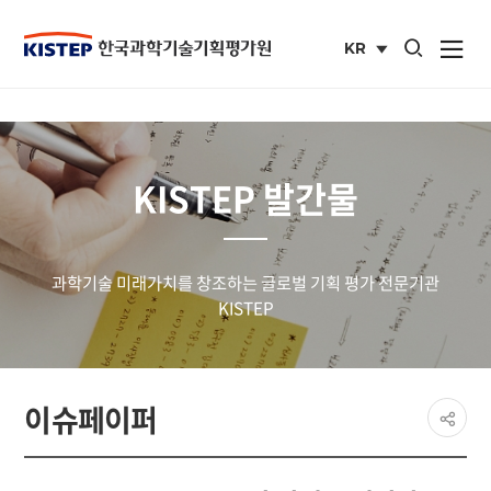
통합검색 열기
KR
사이트맵 열
국문
사이트
KISTEP 발간물
과학기술 미래가치를 창조하는 글로벌 기획 평가 전문기관
KISTEP
페이
이슈페이퍼
공유
share