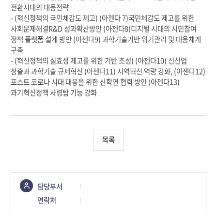
전환시대의 대응전략
- (혁신정책의 국민체감도 제고) (아젠다 7)국민체감도 제고를 위한
사회문제해결R&D 성과확산방안 (아젠다8)디지털 시대의 시민참여
정책 플랫폼 설계 방안 (아젠다9) 과학기술기반 위기관리 및 대응체계
구축
- (혁신정책의 실효성 제고를 위한 기반 조성) (아젠다10) 신산업
창출과 과학기술 규제혁신 (아젠다11) 지역혁신 역량 강화, (아젠다12)
포스트 코로나 시대 대응을 위한 산학연 협력 방안 (아젠다13)
과기혁신정책 사령탑 기능 강화
목록
콘텐츠
담당부서
정보책임자
연락처