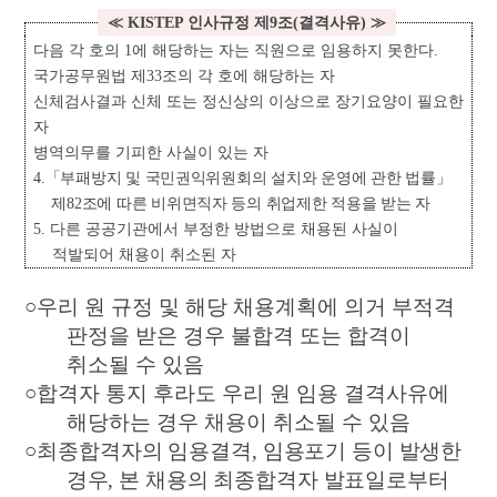
≪
KISTEP
인사규정 제
9
조
(
결격사유
)
≫
다음 각 호의
1
에 해당하는 자는 직원으로 임용하지 못한다
.
국가공무원법 제
33
조의 각 호에 해당하는 자
신체검사결과 신체 또는 정신상의 이상으로 장기요양이 필요한
자
병역의무를 기피한 사실이 있는 자
4.
「
부패방지 및 국민권익위원회의 설치와 운영에 관한 법률
」
제
82
조에 따른 비위면직자 등의 취업제한 적용을 받는 자
5.
다른 공공기관에서 부정한 방법으로 채용된 사실이
적발되어 채용이 취소된 자
○
우리 원 규정 및 해당 채용계획에 의거 부적격
판정을 받은 경우 불합격 또는 합격이
취소될 수 있음
○
합격자 통지 후라도 우리 원 임용 결격사유에
해당하는 경우 채용이 취소될 수 있음
○
최종합격자의 임용결격
,
임용포기 등이 발생한
경우
,
본 채용의 최종합격자 발표일로부터