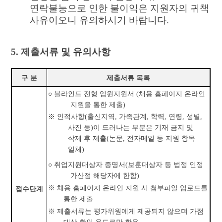
연락불능으로 인한 불이익은 지원자의 귀책
사유이오니 유의하시기 바랍니다
.
5.
제출서류 및 유의사항
구 분
제출서류 목록
○
블라인드 전형 입원지원서
(
채용 홈페이지 온라인
지원을 통한 제출
)
※
인적사항
(
출신지역
,
가족관계
,
학력
,
연령
,
성별
,
사진 등
)
이 드러나는 부분은 기재 금지 및
삭제 후 제출
(
논문
,
전자메일 등 지원 항목
일체
)
○
취업지원대상자 증명서
(
보훈대상자 등 법정 인정
가산점 해당자에 한함
)
※
채용 홈페이지 온라인 지원 시 첨부파일 업로드를
접수단계
통한 제출
※
제출서류는 평가위원에게 제공되지 않으며 가점
대상 확인 용도로만 활용