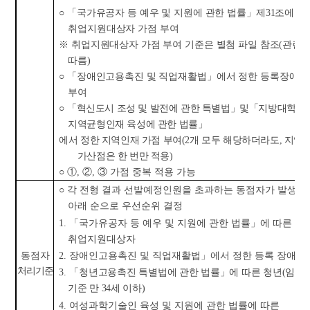
○ 「
국가유공자 등 예우 및 지원에 관한 법률
」
제
31
조에 따
취업지원대상자 가점 부여
※
취업지원대상자 가점 부여 기준은 별첨 파일 참조
(
관련 
따름
)
○ 「
장애인고용촉진 및 직업재활법
」
에서 정한 등록장애인
부여
○
「
혁신도시 조성 및 발전에 관한 특별법
」
및
「
지방대학 및
지역균형인재 육성에 관한 법률
」
에서 정한 지역인재 가점 부여
(2
개 모두 해당하더라도
,
지역
가산점은 한 번만 적용
)
○
①
,
②
,
③
가점 중복 적용 가능
○
각 전형 결과 선발예정인원을 초과하는 동점자가 발생한
아래 순으로 우선순위 결정
1.
「
국가유공자 등 예우 및 지원에 관한 법률
」
에 따른
취업지원대상자
2.
장애인고용촉진 및 직업재활법
」
에서 정한 등록 장애인
동점자
처리기준
3.
「
청년고용촉진 특별법에 관한 법률
」
에 따른 청년
(
임용
기준 만
34
세 이하
)
4.
여성과학기술인 육성 및 지원에 관한 법률에 따른