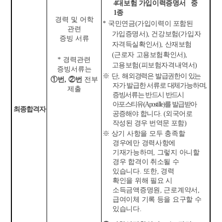
*
4
대보험 가입이력증명서
중
1
종
경력 및 어학
*
국민연금
(
가입이력이 포함된
관련
가입증명서
),
건강보험
(
가입자
증빙 서류
자격득실확인서
),
산재보험
(
근로자 고용보험확인서
),
*
경력관련
고용보험
(
피보험자격내역서
)
증빙서류는
※
단
,
해외경력은 발급권한이 있는
①
번
,
②
번
전부
자가 발급한 서류로 대체가능하며
,
제출
증빙서류는 반드시
반드시
아포스티유
(Apostille)
를 발급받아
최종합격자
공증해
야 합니다
. (
외국어로
작성된 경우 번역문 포함
)
※
상기 사항을 모두 충족할
경우에만 경력사항에
기재가능하며
,
그렇지 아니할
경우 합격이 취소될 수
있습니다
.
또한
,
경력
확인을 위해 필요 시
소득금액증명원
,
근로계약서
,
급여이체 기록 등을 요구할 수
있습니다
.