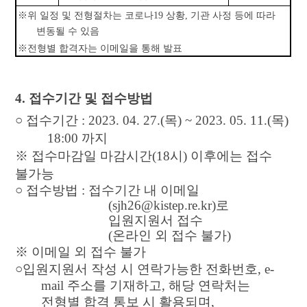
※
위 일정 및 전형절차는 코로나
19
상황
,
기관 사정 등에 따라
변동될 수 있음
※
전형별 합격자는 이메일을 통해 발표
4.
접수기간 및 접수방법
○
접수기간
: 2023. 04. 27.(
목
) ~ 2023. 05. 11.(
목
)
18:00
까지
※
접수마감일 마감시간
(18
시
)
이후에는 접수
불가능
○
접수방법
:
접수기간 내 이메일
(sjh26@kistep.re.kr)
로
입원지원서 접수
(
온라인 외 접수 불가
)
※
이메일 외 접수 불가
○
입원지원서 작성 시 연락가능한 전화번호
, e-
mail
주소를 기재하고
,
해당 연락처는
전형별 합격 통보 시 활용되며
,