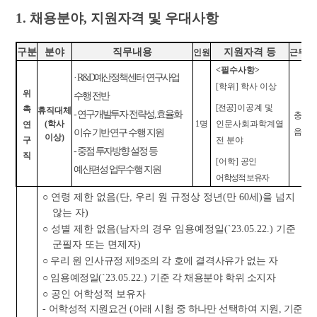
1.
채용분야
,
지원자격 및 우대사항
구분
분야
직무내용
지원자격 등
인원
근무지
<
필수사항
>
· R&D
예산정책센터 연구사업
[
학위
]
학사 이상
위
수행 전반
[
전공
]
이공계 및
촉
휴직대체
-
연구개발투자 전략성
,
효율화
충북
(
학사
1
명
인문사회과학계열
연
이슈 기반 연구 수행 지원
음성
이상
)
구
전 분야
-
중점 투자방향 설정 등
직
[
어학
]
공인
예산편성 업무수행 지원
어학성적 보유자
○
연령 제한 없음
(
단
,
우리 원 규정상 정년
(
만
60
세
)
을 넘지
않는 자
)
○
성별 제한 없음
(
남자의 경우 임용예정일
(`23.05.22.)
기준
군필자 또는 면제자
)
○
우리 원 인사규정 제
9
조의 각 호에 결격사유가 없는 자
○
임용예정일
(`23.05.22.)
기준 각 채용분야 학위 소지자
○
공인 어학성적 보유자
-
어학성적 지원요건
(
아래 시험 중 하나만 선택하여 지원
,
기준