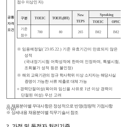
점수 이상인 자
)
Speaking
New
공통
구분
TOEIC
TOEFL(IBT)
TEPS
TOEIC
OPIC
자격
기준
요건
700
80
265
IM2
IM2
점수
※
임용예정일
(`23.05.22.)
기준 유효기간이 만료되지 않은
성적
(
국내정기시험 어학성적에 한하여 인정하며
,
특별시험
,
조회불가 성적 등은 불인정
)
※
해외 교육기관의 정규 학사학위 이상 소지자는 해당사실
증명이 가능한 서류 제출로 대체 가능
○
경력단절여성
(
육아와 임신을 사유로
1
년 이상 경력이
단절된 여성
)
우선 고려
※
채용분야별 우대사항은 정성적으로 반영
(
정량적 가점사항
아님
)
※
상세내용 채용분야별 직무기술서 참조
2.
가점 및 동점자 처리기준