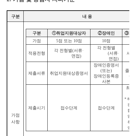
구분
내 용
구분
①
취업지원대상자
②
장애인
③
지
가점
5
점 또는
10
점
10
점
3
각 전형별
각 전형별
(
서류
·
적용전형
(
서류
·
서류
면접
)
면접
)
장애인증명서
(
또는
)
졸업
(
제출서류
취업지원대상증명서
장애인등록증
증
사본
최종
이
*
허위
판명
제출시기
접수단계
접수단계
합격
가점
임용
사항
취소
있음