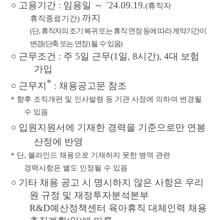
○
고용기간
:
임용일
～
`24.09.19.
(
휴직자
까지
휴직종료기간
)
(
단
,
휴직자의 조기 복귀 또는 휴직 연장 등에 따라 계약기간이
변경
(
단축 또는 연장
)
될 수 있음
)
○
근무조건
:
주
5
일 근무
(1
일
, 8
시간
), 4
대 보험
가입
*
○
근무지
:
채용공고문 참조
*
향후 조직개편 및 인사발령 등 기관 사정에 의하여 변경될
수 있음
○
입원지원서에 기재한 경력을 기준으로만 연봉
산정에 반영
*
단
,
블라인드 채용으로 기재하지 못한 병역 관련
경력사항은 별도 인정될 수 있음
○
기타 채용 공고 시 명시하지 않은 사항은 우리
원 규정 및 재정투자분석본부
R&D
예산정책센터 육아휴직 대체인력 채용