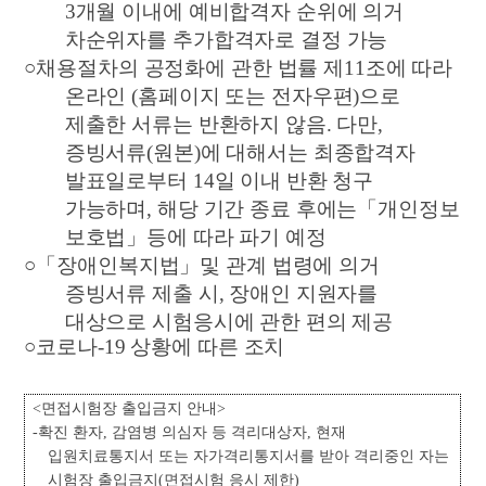
3
개월 이내에 예비합격자 순위에 의거
차순위자를 추가합격자로 결정 가능
○
채용절차의 공정화에 관한 법률 제
11
조에 따라
온라인
(
홈페이지 또는 전자우편
)
으로
제출한 서류는 반환하지 않음
.
다만
,
증빙서류
(
원본
)
에 대해서는 최종합격자
발표일로부터
14
일 이내 반환 청구
가능하며
,
해당 기간 종료 후에는
「
개인정보
보호법
」
등에 따라 파기 예정
○
「
장애인복지법
」
및 관계 법령에 의거
증빙서류 제출 시
,
장애인 지원자를
대상으로 시험응시에 관한 편의 제공
○
코로나
-19
상황에 따른 조치
<
면접시험장 출입금지 안내
>
-
확진 환자
,
감염병 의심자 등 격리대상자
,
현재
입원치료통지서 또는 자가격리통지서를 받아 격리중인 자는
시험장 출입금지
(
면접시험 응시 제한
)