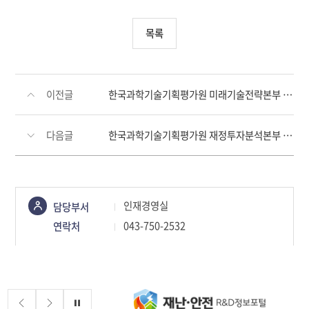
목록
이전글
한국과학기술기획평가원 미래기술전략본부 기술예측센터 육아휴직 대체인력 채용 공고
다음글
한국과학기술기획평가원 재정투자분석본부 예비타당성조사1센터 육아휴직 대체인력 채용 재공고
콘텐츠
인재경영실
담당부서
정보책임자
043-750-2532
연락처
배너존
정지