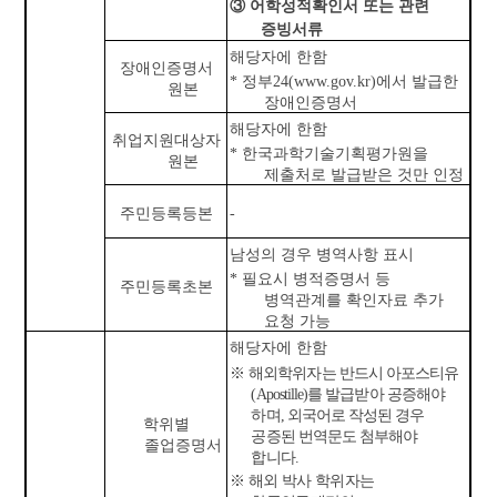
③
어학성적확인서 또는 관련
증빙서류
해당자에 한함
장애인증명서
*
정부
24(www.gov.kr)
에서 발급한
원본
장애인증명서
해당자에 한함
취업지원대상자
*
한국과학기술기획평가원을
원본
제출처로 발급받은 것만 인정
주민등록등본
-
남성의 경우 병역사항 표시
*
필요시 병적증명서 등
주민등록초본
병역관계를 확인자료 추가
요청 가능
해당자에 한함
※
해외학위자는 반드시 아포스티유
(Apostille)
를 발급받아 공증해야
하며
,
외국어로 작성된 경우
학위별
공증된 번역문도 첨부해야
졸업증명서
합니다
.
※
해외 박사 학위자는