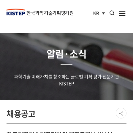
통합검색 열기
KR
사이트맵 열
국문
사이트
알림·소식
과학기술 미래가치를 창조하는 글로벌 기획 평가 전문기관
KISTEP
페이
채용공고
공유
share