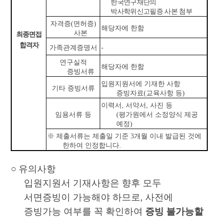
한국연구재단의
박사학위신고필증 사본 첨부
자격증
(
면허증
)
해당자에 한함
사본
최종면접
합격자
가족관계증명서
-
연구실적
해당자에 한함
증빙서류
입원지원서에 기재한 사항
기타 증빙서류
증빙자료
(
교육사항 등
)
이력서
,
서약서
,
사진 등
임용서류 등
(
평가원에서 소정양식 제공
예정
)
※
제출서류는 제출일 기준
3
개월 이내 발급된 것에
한하여 인정합니다
.
○
유의사항
입원지원서 기재사항은 향후 모두
서면증빙이 가능해야 하므로
,
사전에
증빙가능 여부를 꼭 확인하여
증빙 불가능할