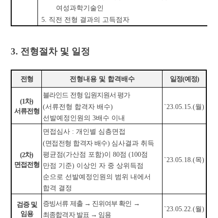
여성과학기술인
5.
직전 전형 결과의 고득점자
3.
전형절차 및 일정
전형
전형내용 및 합격배수
일정
(
예정
)
블라인드 전형 입원지원서 평가
(1
차
)
`23.05.15.(
월
)
(
서류전형 합격자 배수
)
서류전형
선발예정인원의
3
배수 이내
면접심사
:
개인별 심층면접
(
면접전형 합격자 배수
)
심사결과 취득
평균점
(
가산점 포함
)
이
80
점
(100
점
(2
차
)
`23.05.18.(
목
)
면접전형
만점 기준
)
이상인 자 중 상위득점
순으로 선발예정인원의 범위 내에서
합격 결정
증빙서류 제출
→
진위여부 확인
→
검증 및
`23.05.22.(
월
)
임용
최종합격자 발표
→
임용