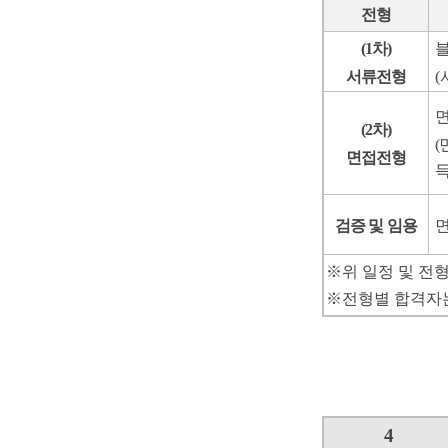
전형
(1
차
)
블
서류전형
(
(2
차
)
(
면접전형
검증 및 임용
면
※
위 일정 및 전
※
전형별 합격자
4