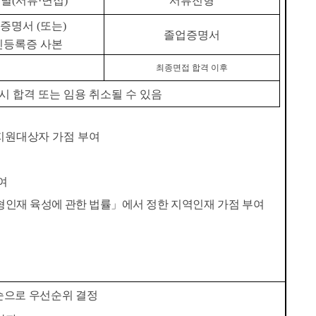
형별
(
서류
·
면접
)
서류전형
인증명서
(
또는
)
졸업증명서
인등록증 사본
최종면접 합격 이후
시 합격 또는 임용 취소될 수 있음
지원대상자 가점 부여
여
형인재 육성에 관한 법률
」
에서
정한 지역인재 가점 부여
순으로 우선순위 결정