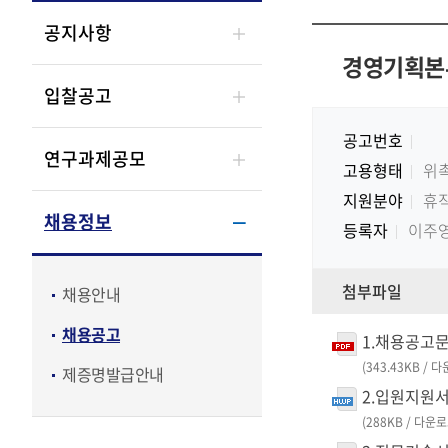
공지사항
경영기획본부
입찰공고
공고번호
연구과제공모
고용형태
위
지원분야
휴
채용정보
등록자
이주
첨부파일
채용안내
채용공고
1.채용공고문.
(343.43KB / 
제증명발급안내
2.입원지원서
(288KB / 다운로