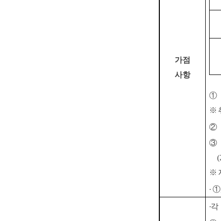
가점
사항
①
※
②
③
(
※
∙
①
∙
각