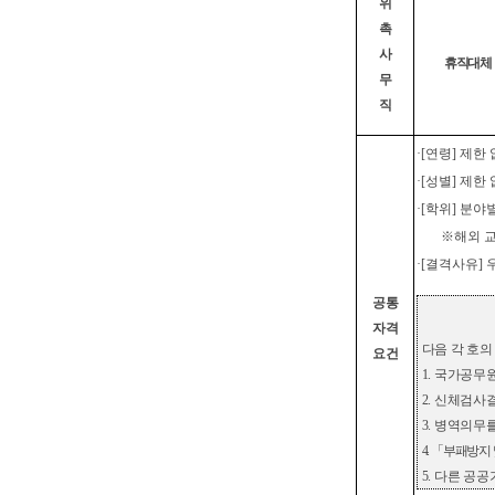
위
촉
사
휴직대체
무
직
·
[
연령
]
제한 
·
[
성별
]
제한 
·
[
학위
]
분야별
※
해외 
·
[
결격사유
]
공통
자격
다음 각 호
요건
1.
국가공무원
2.
신체검사결
3.
병역의무를
4.
「
부패방지 
5.
다른 공공