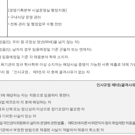
[
경영기획본부 시설운영실 행정지원
]
•
구내식당 운영 관리
•
전화 관리 및 행정업무 수행 전반
없음
(
단
,
우리 원 규정상 정년
(60
세
)
을 넘지 않는 자
)
없음
(
단
,
남자의 경우 임용예정일 기준 군필자 또는 면제자
)
 임용예정일 기준 각 채용분야 학위 소지자
교육기관의 정규 학사학위 이상 소지자는 해당사실 증명이 가능한 서류 제출로 대체 가
우리 원
「
인사규정
」
제
9
조의 각 호에 결격사유가 없는 자
인사규정 제
9
조
(
결격사
의
1
에 해당하는 자는 직원으로 임용하지 못한다
.
법 제
33
조의 각 호에 해당하는 자
과 신체 또는 정신상의 이상으로 장기요양이 필요한 자
 기피한 사실이 있는 자
및 국민권익위원회의 설치와 운영에 관한 법률
」
제
82
조에 따른 비위면직자 등의 취업제한 적용
을
기관에서 부정한 방법으로 채용된 사실이 적발되어 채용이 취소된 자