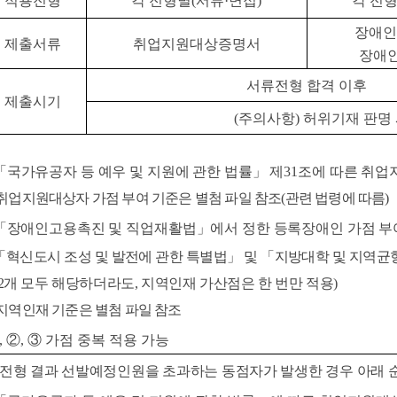
적용전형
각 전형별
(
서류
·
면접
)
각 전
장애
제출서류
취업지원대상증명서
장애
서류전형 합격 이후
제출시기
(
주의사항
)
허위기재 판명 
「
국가유공자 등 예우 및 지원에 관한 법률
」
제
31
조에 따른 취업
취업지원대상자 가점 부여 기준은 별첨 파일 참조
(
관련 법령에 따름
)
「
장애인고용촉진 및 직업재활법
」
에서 정한 등록장애인 가점 부
「
혁신도시 조성 및 발전에 관한 특별법
」
및
「
지방대학 및 지역균
2
개 모두 해당하더라도
,
지역인재 가산점은 한 번만 적용
)
지역인재 기준은 별첨 파일 참조
,
②
,
③
가점 중복 적용 가능
 전형 결과 선발예정인원을 초과하는 동점자가 발생한 경우 아래 