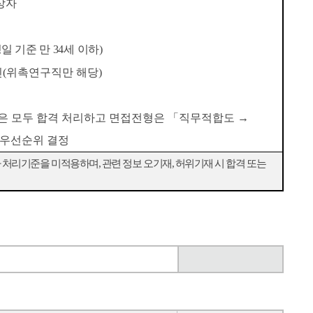
상자
정일
기준 만
34
세 이하
)
인
(
위촉연구직만 해당
)
은 모두 합격 처리하고 면접전형은
「
직무적합도
→
 우선순위 결정
점자 처리기준을 미적용하며
,
관련 정보 오기재
,
허위기재 시 합격 또는