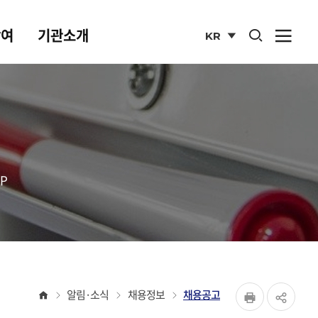
통합검색 열기
참여
기관소개
KR
사이
열기
국문
사이트
P
페이지
홈
알림·소식
채용정보
채용공고