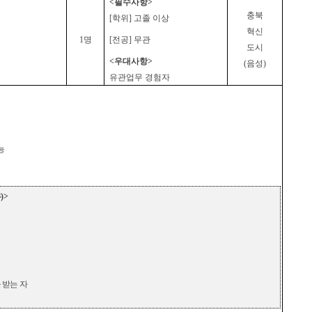
<
필수사항
>
충북
[
학위
]
고졸 이상
혁신
1
명
[
전공
]
무관
도시
<
우대사항
>
(
음성
)
유관업무 경험자
능
유
)>
 받
는 자