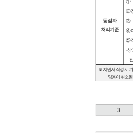
①
②
동점자
③
처리기준
④
⑤
∙
상
※
지원서 작성 시 
임용이 취소될
3