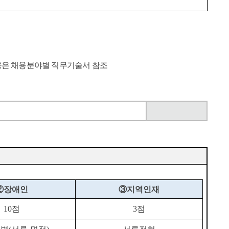
내용은 채용분야별 직무기술서 참조
②
장애인
③
지역인재
10
점
3
점