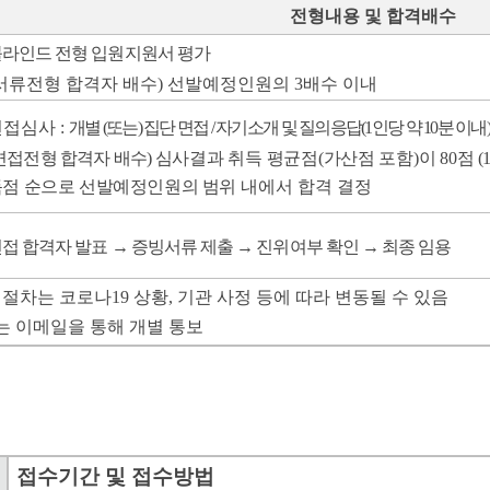
전형내용 및 합격배수
라인드 전형 입원지원서 평가
서류전형 합격자 배수
)
선발예정인원의
3
배수 이내
면접심사
:
개별
(
또는
)
집단 면접
/
자기소개 및 질의응답
(1
인당 약
10
분 이내
)
면접전형 합격자 배수
)
심사결과 취득 평균점
(
가산점 포함
)
이
80
점
(
득점 순으로 선발예정인원의 범위
내에서 합격 결정
접 합격자 발표
→
증빙서류 제출
→
진위여부 확인
→
최종 임용
형절차는 코로나
19
상황
,
기관 사정 등에 따라 변동될 수 있음
는 이메일을 통해 개별 통보
접수기간 및 접수방법