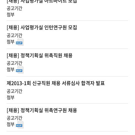
[채용] 사업평가실 아르바이트 모집
공
고
목
록
[채용] 사업평가실 인턴연구원 모집
-
번
호,
제
목,
[채용] 정책기획실 위촉직원 채용
등
록
일,
첨
제2013-1회 신규직원 채용 서류심사 합격자 발표
부
파
일,
조
[채용] 정책기획실 위촉연구원 채용
회
수