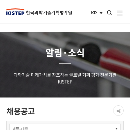
통합검색 열기
KR
사이트맵 열
국문
사이트
알림·소식
과학기술 미래가치를 창조하는 글로벌 기획 평가 전문기관
KISTEP
페이
채용공고
공유
share
알림
·