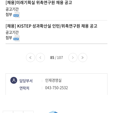
[채용]미래기획실 위촉연구원 채용 공고
[채용] KISTEP 성과확산실 인턴/위촉연구원 채용 공고
85
/ 107
처음
이전
다음
마지막
콘텐츠
인재경영실
담당부서
정보책임자
043-750-2532
연락처