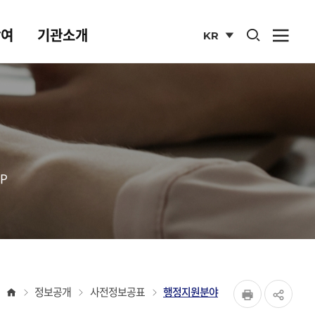
통합검색 열기
참여
기관소개
KR
사이
열기
국문
사이트
P
페이지
홈
정보공개
사전정보공표
행정지원분야