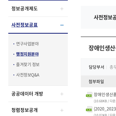
정보공개제도
사전정보공
사전정보공표
연구사업분야
장애인생산
행정지원분야
즐겨찾기 정보
담당부서
총
사전정보Q&A
첨부파일
공공데이터 개방
장애인생산품 구
(10.68KB / 다
(2020_20
청렴정보공개
(10.02KB / 다