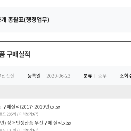
개 총괄표(행정업무)
품 구매실적
무전산실
등록일
2020-06-23
분류
총무
조회
매실적(2017~2019년).xlsx
운로드 285회 / 미리보기:67)
23년) 장애인생산품 우선구매 실적.xlsx
운로드 101회 / 미리보기:61)