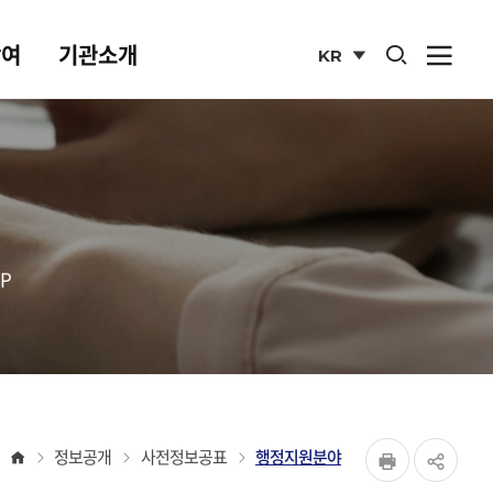
통합검색 열기
참여
기관소개
KR
사이
열기
국문
사이트
P
페이지
홈
정보공개
사전정보공표
행정지원분야