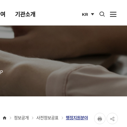
통합검색 열기
참여
기관소개
KR
사이
열기
국문
사이트
P
페이지
홈
정보공개
사전정보공표
행정지원분야