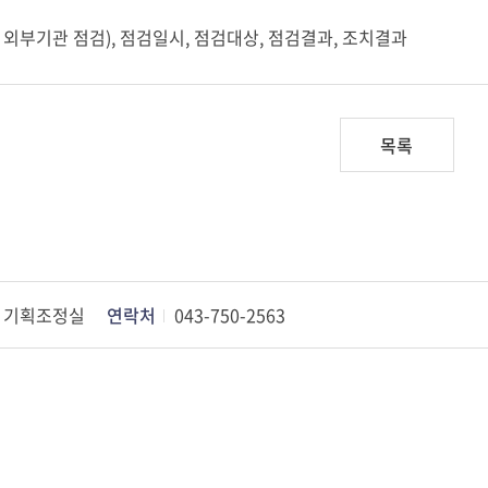
 외부기관 점검), 점검일시, 점검대상, 점검결과, 조치결과
목록
기획조정실
연락처
043-750-2563