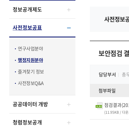
정보공개제도
사전정보공
사전정보공표
연구사업분야
보안점검 
행정지원분야
즐겨찾기 정보
담당부서
총
사전정보Q&A
첨부파일
공공데이터 개방
점검결과(2018
(11.95KB / 다
청렴정보공개