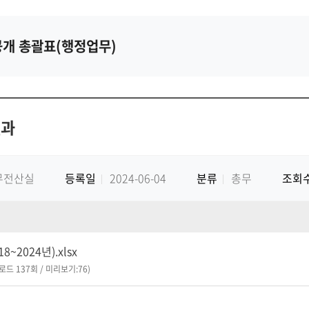
개 총괄표(행정업무)
결과
무전산실
등록일
2024-06-04
분류
총무
조회
~2024년).xlsx
운로드 137회 / 미리보기:76)