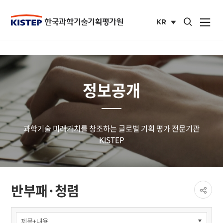
통합검색 열기
KR
사이트맵 열
국문
사이트
정보공개
과학기술 미래가치를 창조하는 글로벌 기획 평가 전문기관
KISTEP
페이
반부패·청렴
공유
share
정보공개
>