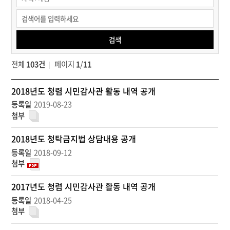
청렴정보공개
>
반부패
검색
·
청렴
전체
103건
페이지
1
/
11
검색
정
2018년도 청렴 시민감사관 활동 내역 공개
보
2019-08-23
공
개
>
2018년도 청탁금지법 상담내용 공개
청
2018-09-12
렴
정
보
2017년도 청렴 시민감사관 활동 내역 공개
공
개
2018-04-25
>
반