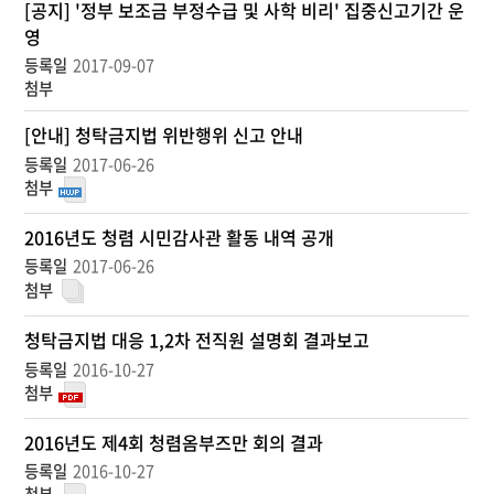
부
[공지] '정부 보조금 부정수급 및 사학 비리' 집중신고기간 운
패
영
·
2017-09-07
청
렴
목
[안내] 청탁금지법 위반행위 신고 안내
록
2017-06-26
-
번
호,
2016년도 청렴 시민감사관 활동 내역 공개
제
2017-06-26
목,
등
록
청탁금지법 대응 1,2차 전직원 설명회 결과보고
자,
등
2016-10-27
록
일,
2016년도 제4회 청렴옴부즈만 회의 결과
첨
부,
2016-10-27
조