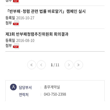
회
수
「반부패·청렴 관련 법률 바로알기」캠페인 실시
2016-10-27
제3회 반부패청렴추진위원회 회의결과
2016-08-10
1
/ 11
처음
이전
다음
마지막
콘텐츠
총무계약실
담당부서
정보책임자
043-750-2398
연락처