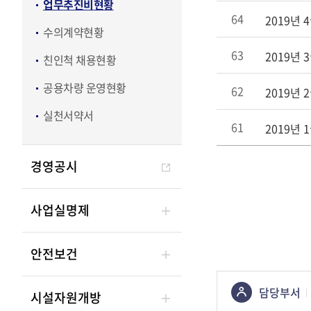
업
업무추진비현황
무
64
2019년
수의계약현황
추
진
63
2019년
친인척 채용현황
비
공용차량 운영현황
현
62
2019년
황
실천서약서
목
61
2019년
록
-
경영공시
번
호,
사업실명제
제
목,
등
안전보건
록
자,
콘텐츠
담당부서
등
시설자원개방