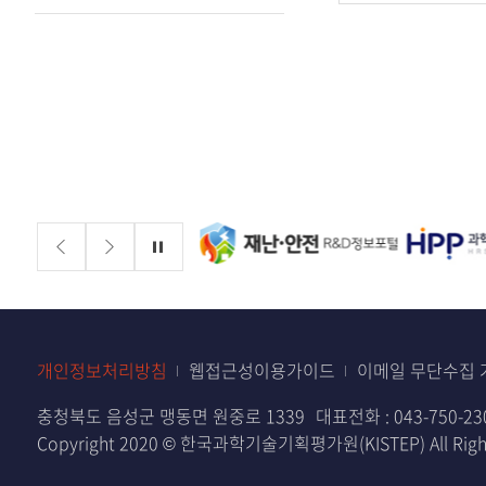
정보책임자
록
일,
첨
부,
조
회
수
배너존
정지
개인정보처리방침
웹접근성이용가이드
이메일 무단수집 
충청북도 음성군 맹동면 원중로 1339
대표전화 :
043-750-23
Copyright 2020 © 한국과학기술기획평가원(KISTEP) All Right