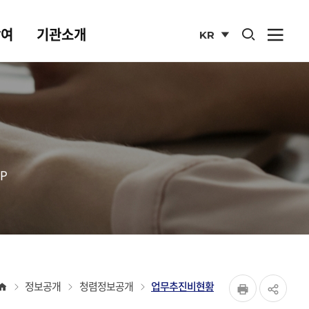
통합검색 열기
참여
기관소개
KR
사이
열기
국문
사이트
P
페이지
홈
정보공개
청렴정보공개
업무추진비현황