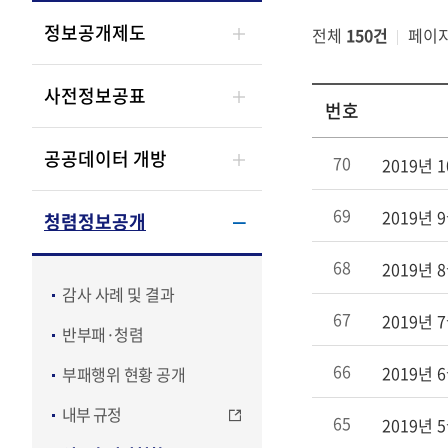
정보공개제도
전체
150건
페이
사전정보공표
번호
정
공공데이터 개방
70
2019년
보
공
69
2019년
청렴정보공개
개
>
68
2019년
청
감사 사례 및 결과
렴
67
2019년
정
반부패·청렴
보
66
2019년
부패행위 현황 공개
공
개
내부 규정
65
>
2019년