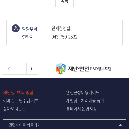
목록
콘텐츠
인재경영실
담당부서
정보책임자
043-750-2532
연락처
배너존
정지
개인정보처리방침
웹접근성이용가이드
이메일 무단수집 거부
개인정보처리내용 공개
찾아오시는길
홈페이지 운영지침
관련사이트 바로가기