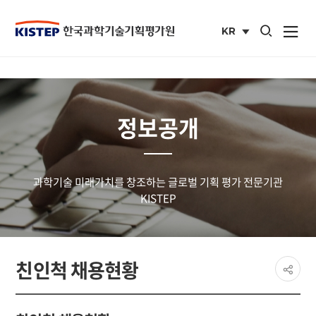
통합검색 열기
KR
사이트맵 열
국문
사이트
정보공개
과학기술 미래가치를 창조하는 글로벌 기획 평가 전문기관
KISTEP
페이
친인척 채용현황
공유
share