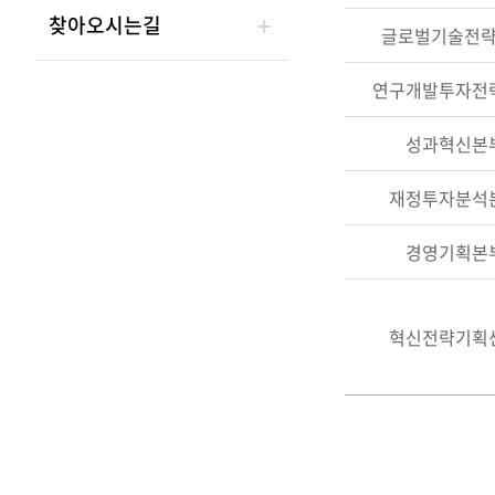
찾아오시는길
번
글로벌기술전
호,
이
연구개발투자전
메
일
성과혁신본
안
내
재정투자분석
경영기획본
혁신전략기획