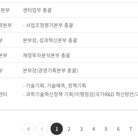
략본부
센터업무 총괄
략본부
- 사업조정평가본부 총괄
부
본부장, 성과혁신본부 총괄
본부
재정투자분석본부 총괄
부
본부장(경영기획본부 총괄)
- 기술기획, 기술예측, 정책기획
센터
- 과학기술혁신정책 기획/이행점검(국가R&D 혁신방안
1
2
3
4
5
6
7