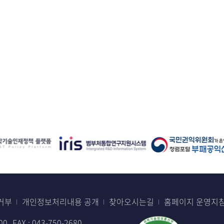
처음
이전
거부
개인정보처리내용 공개
찾아오시는길
홈페이지 운영지
00
FAX : 043-750-2680