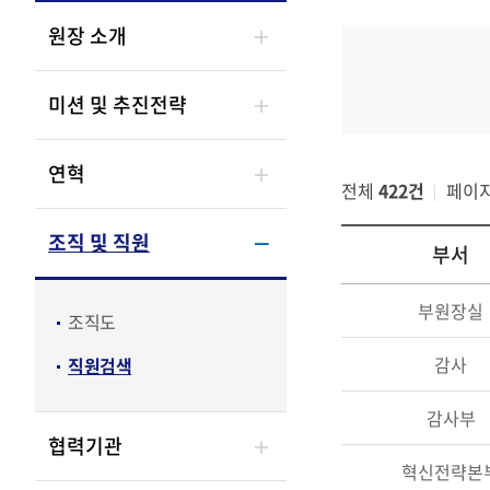
원장 소개
직원
검색
미션 및 추진전략
연혁
전체
422건
페이
조직 및 직원
부서
부
부원장실
조직도
서,
담
감사
직원검색
당
직
감사부
무,
협력기관
전
혁신전략본
화