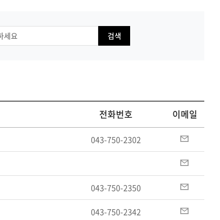
공유하
Print
share
검색
전화번호
이메일
이
043-750-2302
메
일
이
메
일
이
043-750-2350
메
일
이
043-750-2342