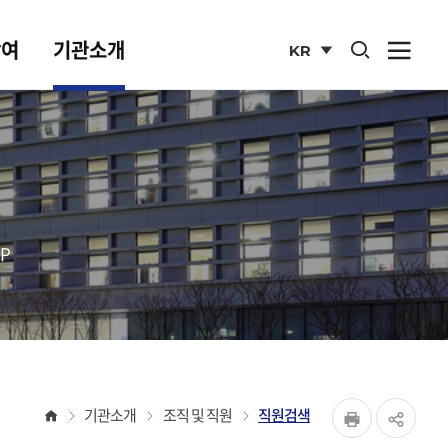
통합검색 열기
참여
기관소개
KR
사이
열기
국문
사이트
P
페이지
홈
기관소개
조직 및 직원
직원검색