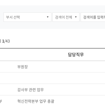
지
1
/
43
담당직무
부원장
감사부 관련 업무
부
혁신전략본부 업무 총괄