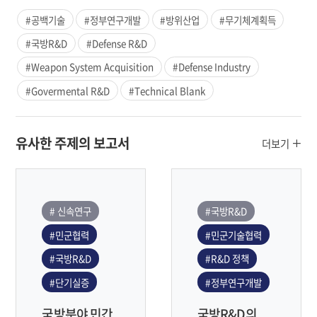
#공백기술
#정부연구개발
#방위산업
#무기체계획득
#국방R&D
#Defense R&D
#Weapon System Acquisition
#Defense Industry
#Govermental R&D
#Technical Blank
유사한 주제의 보고서
더보기
# 신속연구
#국방R&D
#민군협력
#민군기술협력
#국방R&D
#R&D 정책
#단기실증
#정부연구개발
국방분야 민간
국방R&D의