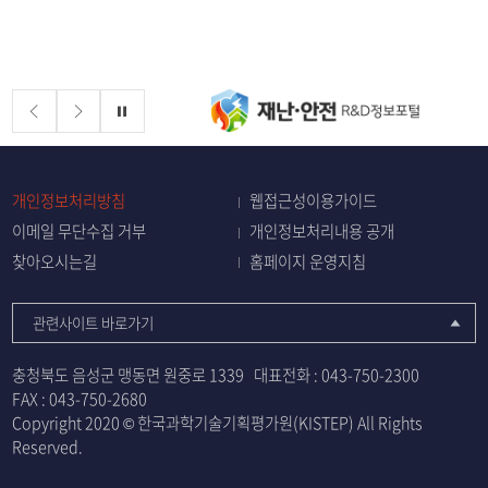
배너존
정지
개인정보처리방침
웹접근성이용가이드
이메일 무단수집 거부
개인정보처리내용 공개
찾아오시는길
홈페이지 운영지침
관련사이트 바로가기
충청북도 음성군 맹동면 원중로 1339
대표전화 :
043-750-2300
FAX : 043-750-2680
Copyright 2020 © 한국과학기술기획평가원(KISTEP) All Rights
Reserved.