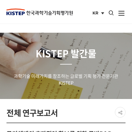
통합검색 열기
KR
사이트맵 열
국문
사이트
KISTEP 발간물
과학기술 미래가치를 창조하는 글로벌 기획 평가 전문기관
KISTEP
페이
전체 연구보고서
공유
share