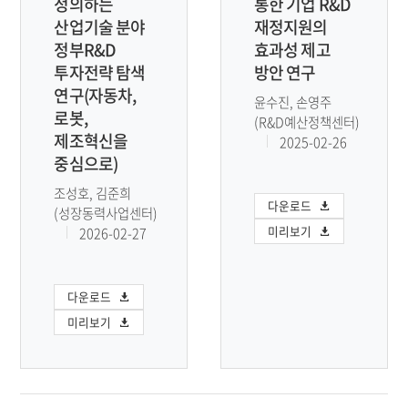
정의하는
통한 기업 R&D
산업기술 분야
재정지원의
정부R&D
효과성 제고
투자전략 탐색
방안 연구
연구(자동차,
윤수진, 손영주
로봇,
(R&D예산정책센터)
제조혁신을
2025-02-26
중심으로)
조성호, 김준희
다운로드
(성장동력사업센터)
미리보기
2026-02-27
다운로드
미리보기