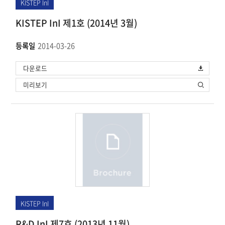
KISTEP InI
KISTEP InI 제1호 (2014년 3월)
등록일
2014-03-26
다운로드
미리보기
KISTEP InI
R&D InI 제7호 (2013년 11월)