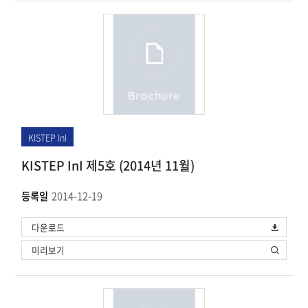
KISTEP InI
KISTEP InI 제5호 (2014년 11월)
등록일
2014-12-19
다운로드
미리보기