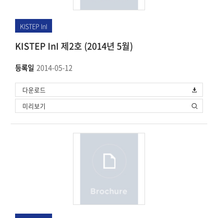
KISTEP InI
KISTEP InI 제2호 (2014년 5월)
등록일
2014-05-12
다운로드
미리보기