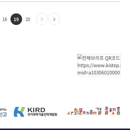
18
19
20
다음
마지막