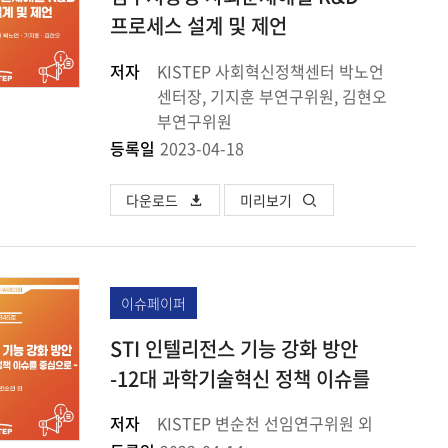
프로세스 설계 및 제언
저자
KISTEP 사회혁신정책센터 박노언
센터장, 기지훈 부연구위원, 김현오
부연구위원
등록일
2023-04-18
다운로드
미리보기
이슈페이퍼
STI 인텔리전스 기능 강화 방안
-12대 과학기술혁신 정책 이슈를
중심으로-
저자
KISTEP 변순천 선임연구위원 외