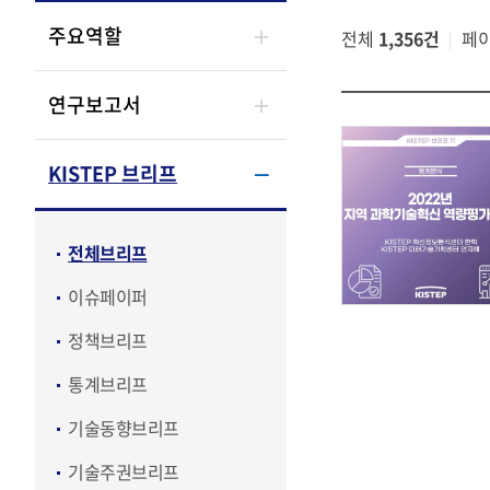
주요역할
전체
1,356건
페
연구보고서
KISTEP 브리프
전체브리프
이슈페이퍼
정책브리프
통계브리프
기술동향브리프
기술주권브리프