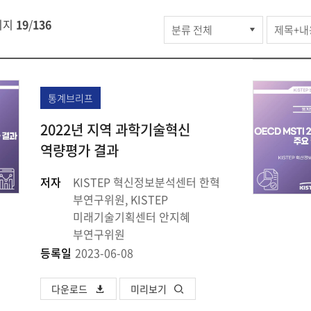
주요
이지
19
/
136
사업
>
KISTEP
브리프
통계브리프
>
2022년 지역 과학기술혁신
전체브리프
검색
역량평가 결과
저자
KISTEP 혁신정보분석센터 한혁
부연구위원, KISTEP
미래기술기획센터 안지혜
부연구위원
등록일
2023-06-08
다운로드
미리보기