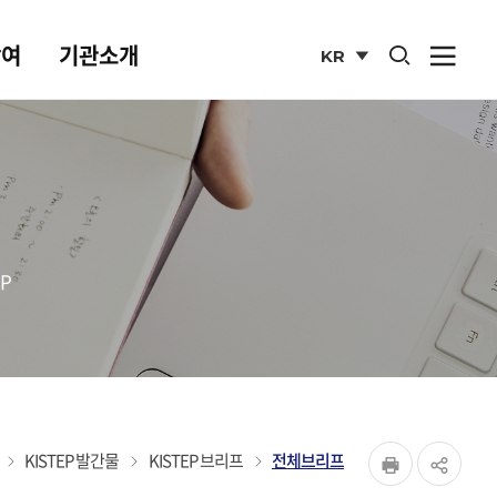
통합검색 열기
참여
기관소개
KR
사이
열기
국문
사이트
P
페이지
홈
KISTEP 발간물
KISTEP 브리프
전체브리프