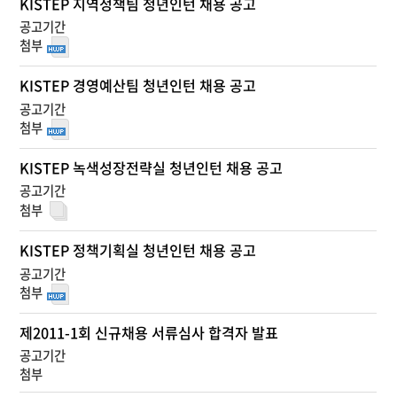
KISTEP 지역정책팀 청년인턴 채용 공고
공
고
목
록
-
KISTEP 경영예산팀 청년인턴 채용 공고
번
호,
제
목,
KISTEP 녹색성장전략실 청년인턴 채용 공고
등
록
일,
첨
KISTEP 정책기획실 청년인턴 채용 공고
부
파
일,
조
제2011-1회 신규채용 서류심사 합격자 발표
회
수