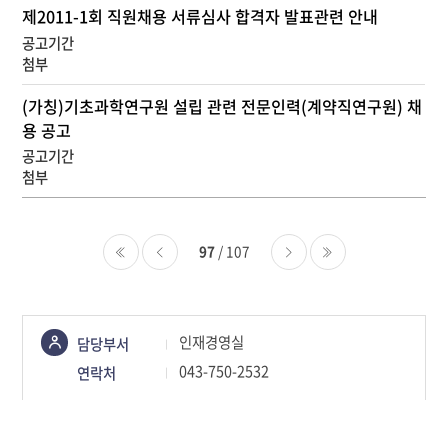
제2011-1회 직원채용 서류심사 합격자 발표관련 안내
(가칭)기초과학연구원 설립 관련 전문인력(계약직연구원) 채
용 공고
97
/ 107
처음
이전
다음
마지막
콘텐츠
인재경영실
담당부서
정보책임자
043-750-2532
연락처