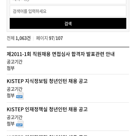
소식
>
채용정보
검색
>
채용공고
전체
1,063건
페이지
97
/
107
검색
알
제2011-1회 직원채용 면접심사 합격자 발표관련 안내
림
·
소
식
KISTEP 지식정보팀 청년인턴 채용 공고
>
채
용
정
KISTEP 인재정책실 청년인턴 채용 공고
보
>
채
용