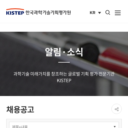
통합검색 열기
KR
사이트맵 열
국문
사이트
알림·소식
과학기술 미래가치를 창조하는 글로벌 기획 평가 전문기관
KISTEP
페이
채용공고
공유
share
알림
·