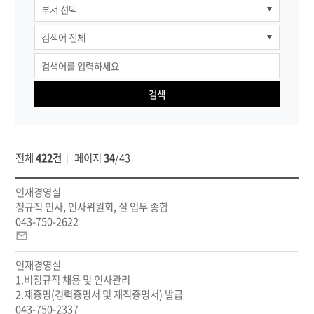
직원
검색
검색
전체
422건
페이지
34
/
43
부
인재경영실
서,
정규직 인사, 인사위원회, 실 업무 종합
담
043-750-2622
당
이
직
메
무,
인재경영실
일
전
1.비정규직 채용 및 인사관리
화
2.제증명(경력증명서 및 재직증명서) 발급
번
043-750-2337