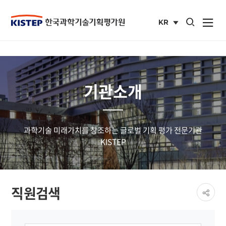
통합검색 열기
KR
사이트맵 열
국문
사이트
기관소개
과학기술 미래가치를 창조하는 글로벌 기획 평가 전문기관
KISTEP
페이
직원검색
공유
share