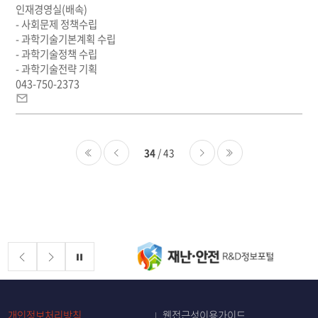
인재경영실(배속)
일
- 사회문제 정책수립
- 과학기술기본계획 수립
- 과학기술정책 수립
- 과학기술전략 기획
043-750-2373
이
메
일
34
/ 43
처음
이전
다음
마지막
배너존
정지
개인정보처리방침
웹접근성이용가이드