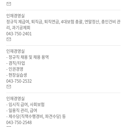
이
호,
메
이
인재경영실
일
메
정규직 제급여, 퇴직금, 퇴직연금, 4대보험 총괄, 연말정산, 총인건비 관
일
리, 과기공제회
안
043-750-2401
내
이
메
인재경영실
일
- 정규직 채용 및 채용 용역
- 겸직/타업
- 인권경영
- 현장실습생
043-750-2532
이
메
인재경영실
일
- 임시직 급여, 사회보험
- 일용직 관리, 급여
- 제수당(직책수행경비, 파견수당) 등
043-750-2548