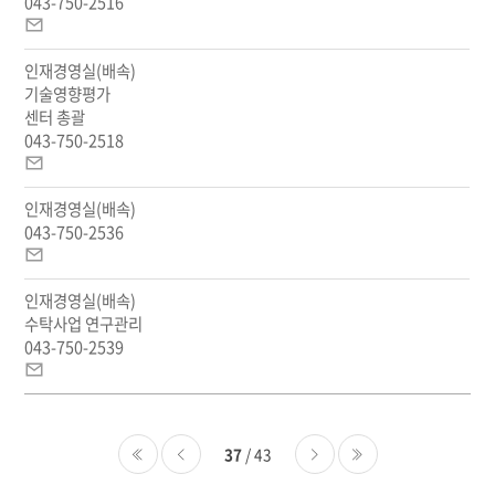
043-750-2516
이
메
인재경영실(배속)
일
기술영향평가
센터 총괄
043-750-2518
이
메
인재경영실(배속)
일
043-750-2536
이
메
인재경영실(배속)
일
수탁사업 연구관리
043-750-2539
이
메
일
37
/ 43
처음
이전
다음
마지막