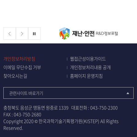
배너존
정지
개인정보처리방침
웹접근성이용가이드
이메일 무단수집 거부
개인정보처리내용 공개
찾아오시는길
홈페이지 운영지침
관련사이트 바로가기
충청북도 음성군 맹동면 원중로 1339
대표전화 :
043-750-2300
FAX : 043-750-2680
Copyright 2020 © 한국과학기술기획평가원(KISTEP) All Rights
Reserved.