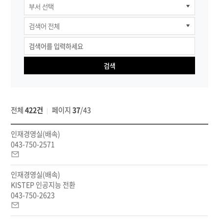
직원
검색
검색
전체
422건
페이지
37
/
43
부
인재경영실(배속)
서,
043-750-2571
담
이
당
메
직
인재경영실(배속)
일
무,
KISTEP 인공지능 전환
전
043-750-2623
화
이
번
메