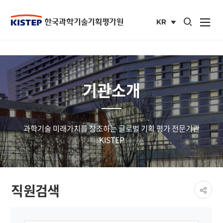
통합검색 열기
KR
사이트맵 열
국문
사이트
기관소개
과학기술 미래가치를 창조하는 글로벌 기획 평가 전문기관
KISTEP
페이
직원검색
공유
share