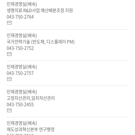
인재경영실(배속)
호,
일
생명의료 R&D사업 예산배분조정 지원
이
043-750-2764
메
이
일
메
안
인재경영실(배속)
일
내
국가전략기술 (반도체, 디스플레이 PM)
043-750-2752
이
메
인재경영실(배속)
일
043-750-2757
이
메
인재경영실(배속)
일
고정자산관리,임차자산관리
043-750-2455
이
메
인재경영실(배속)
일
제도성과혁신본부 연구행정