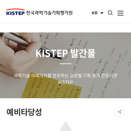
통합검색 열기
KR
사이트맵 열
국문
사이트
KISTEP 발간물
과학기술 미래가치를 창조하는 글로벌 기획 평가 전문기관
KISTEP
페이
예비타당성
공유
share